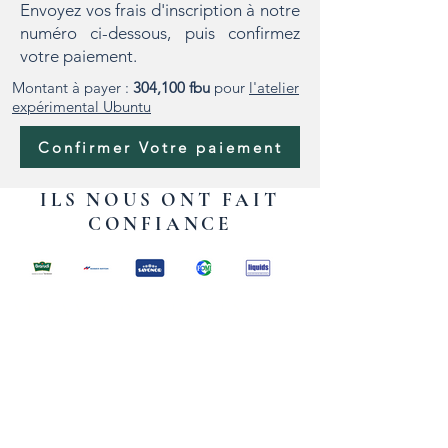
Envoyez vos frais d'inscription à notre
numéro ci-dessous, puis confirmez
votre paiement.
Montant à payer :
304,100 fbu
pour
l'atelier
expérimental Ubuntu
Confirmer Votre paiement
ILS NOUS ONT FAIT
CONFIANCE
ALTAV CONSULTING
Europe | France | 1 rue de Stockholm,
75008 Paris
Afrique | Burundi | Boulevard de la
Liberté 42, Bujumbura, Burundi