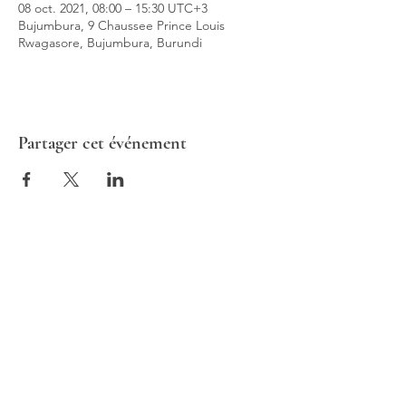
08 oct. 2021, 08:00 – 15:30 UTC+3
Bujumbura, 9 Chaussee Prince Louis
Rwagasore, Bujumbura, Burundi
Partager cet événement
ALTAV CONSULTING
Europe | France | 1 rue de Stockholm,
75008 Paris
Afrique | Burundi | Boulevard de la
Liberté 42, Bujumbura, Burundi