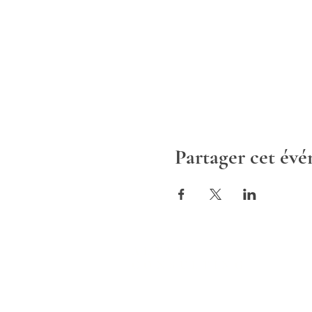
Partager cet év
ALTAV
CONSULTING
Europe | France | 1 rue de Stock