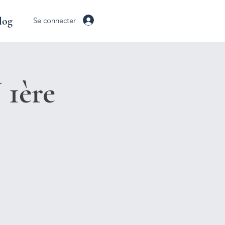
log
Se connecter
 1ère