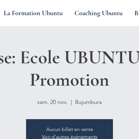
La Formation Ubuntu
Coaching Ubuntu
B
se: Ecole UBUNTU
Promotion
sam. 20 nov.
  |  
Bujumbura
Aucun billet en vente
Voir d'autres événements