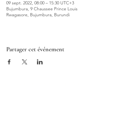
09 sept. 2022, 08:00 – 15:30 UTC+3
Bujumbura, 9 Chaussee Prince Louis
Rwagasore, Bujumbura, Burundi
Partager cet événement
ALTAV CONSULTING
Europe | France | 1 rue de Stockholm,
75008 Paris
Afrique | Burundi | Boulevard de la
Liberté 42, Bujumbura, Burundi