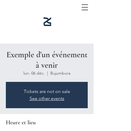
Exemple d'un événement
à venir
lun. 06 déc.
  |  
Bujumbura
Tickets are not on sale
See other events
Heure et lieu