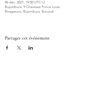
06 déc. 2021, 19:00 UTC+2
Bujumbura, 9 Chaussee Prince Louis
Rwagasore, Bujumbura, Burundi
Partager cet événement
ALTAV CONSULTING
Europe | France | 1 rue de Stockholm,
75008 Paris
Afrique | Burundi | Boulevard de la
Liberté 42, Bujumbura, Burundi