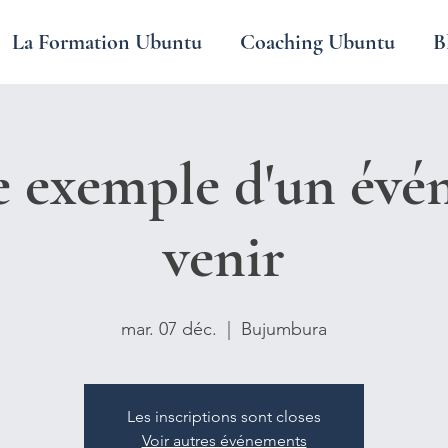
La Formation Ubuntu
Coaching Ubuntu
B
e exemple d'un évé
venir
mar. 07 déc.
  |  
Bujumbura
Les inscriptions sont closes
Voir autres événements