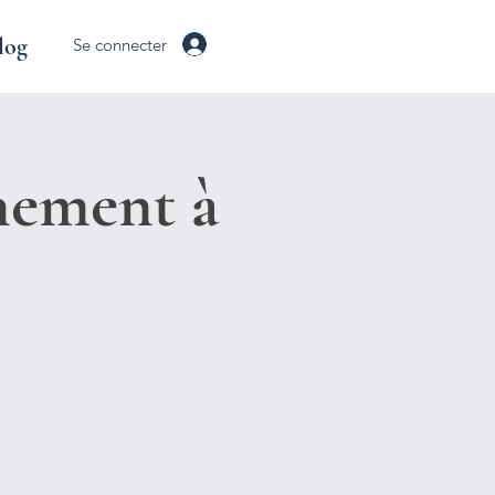
log
Se connecter
nement à