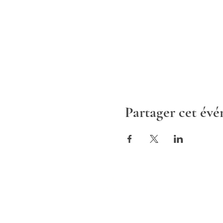
Partager cet év
ALTAV
CONSULTING
Europe | France | 1 rue de Stock