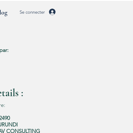
log
Se connecter
par:
ails :
re:
2490
URUNDI
AV CONSULTING