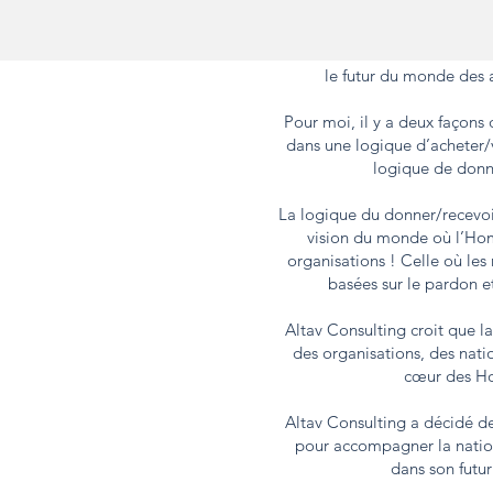
"Altav Consulting a l’ambiti
des Hommes d’affaires de bo
le futur du monde des a
Pour moi, il y a deux façons d
dans une logique d’acheter/
logique de donn
La logique du donner/recevoir
vision du monde où l’Ho
organisations ! Celle où les
basées sur le pardon et
Altav Consulting croit que l
des organisations, des nat
cœur des H
Altav Consulting a décidé de
pour accompagner la natio
dans son futur