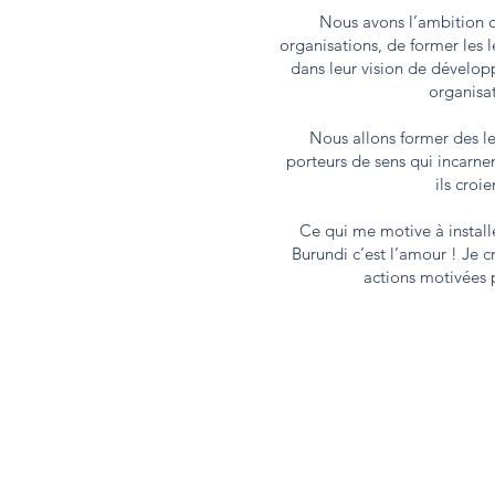
Nous avons l’ambition
organisations, de former les l
dans leur vision de dévelo
organisat
Nous allons former des le
porteurs de sens qui incarnen
ils croi
Ce qui me motive à install
Burundi c’est l’amour ! Je c
actions motivées 
ALTAV
CONSULTING
Europe | France | 1 rue de Stock
Afrique | Burundi | Boulevard de l
Bujumbura, Burundi