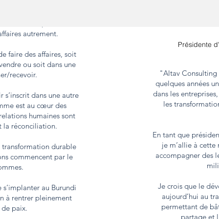
on de mettre en relation
nne volonté pour écrire
ffaires autrement.
Présidente d
e faire des affaires, soit
vendre ou soit dans une
"Altav Consulting 
er/recevoir.
quelques années u
dans les entreprises
 s’inscrit dans une autre
les transformati
mme est au cœur des
 relations humaines sont
 la réconciliation.
En tant que présiden
je m’allie à cette
a transformation durable
accompagner des le
ions commencent par le
mili
ommes.
Je crois que le dé
 s’implanter au Burundi
aujourd’hui au t
n à rentrer pleinement
permettant de bât
 de paix.
partage et l