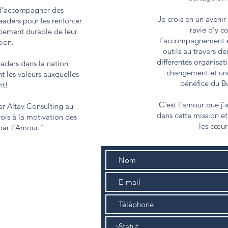
 d’accompagner des
Je crois en un avenir
eaders pour les renforcer
ravie d’y c
ppement durable de leur
l’accompagnement et 
ion.
outils au travers de
différentes organisat
aders dans la nation
changement et une
t les valeurs auxquelles
bénéfice du Bu
ent!
C’est l’amour que j
er Altav Consulting au
dans cette mission et
rois à la motivation des
les cœur
par l’Amour."
holm, 75008 Paris
a Liberté 42,