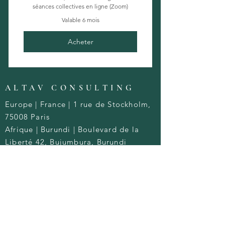
séances collectives en ligne (Zoom)
Valable 6 mois
Acheter
ALTAV CONSULTING
Europe | France | 1 rue de Stockholm,
75008 Paris
Afrique | Burundi | Boulevard de la
Liberté 42, Bujumbura, Burundi