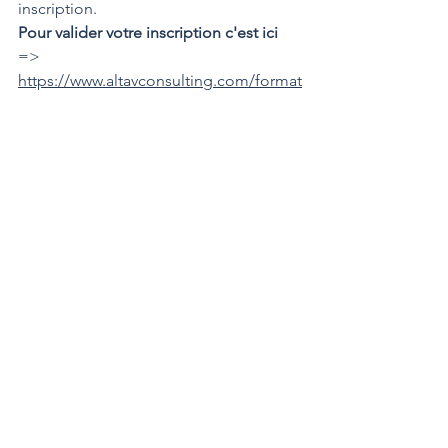
inscription.
Pour valider votre inscription c'est ici
=> 
https://www.altavconsulting.com/format
ionubuntu
En présentiel
 à Bujumbura à l'IFB 
Institut Français du Burundi.
Pour valider votre inscription c'est ici
=> 
https://www.altavconsulting.com/format
ionubuntu
Pour vous inscrire vous pouvez 
télécharger la brochure
Brochure formation pilote
.pdf
Télécharger PDF • 438KB