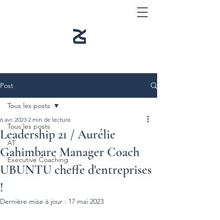
Post
Tous les posts
6 avr. 2023
2 min de lecture
Tous les posts
Leadership 21 / Aurélie
AT
Gahimbare Manager Coach
Executive Coaching
UBUNTU cheffe d'entreprises
!
Dernière mise à jour :
17 mai 2023