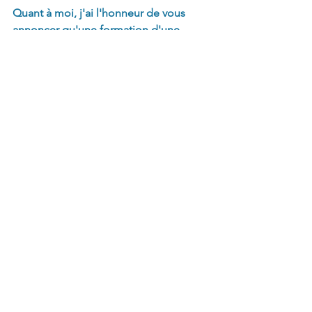
Quant à moi, j'ai l'honneur de vous 
annoncer qu'une formation d'une 
journée pour vous permettre de goûter 
à la formation UBUNTU est planifiée le 
vendredi 30 juin 2023 ! Vous pouvez 
agir pour votre vie, vous aussi comme 
Larissa, vous pouvez vivre une 
transformation profonde.
Pré-inscrivez vous ici, un coach 
UBUNTU reviendra vers vous 
prochaiement !  
Pré-inscription