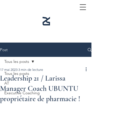
Post
Tous les posts
17 mai 2023
3 min de lecture
Tous les posts
Leadership 21 / Larissa
AT
Manager Coach UBUNTU
Executive Coaching
propriétaire de pharmacie !