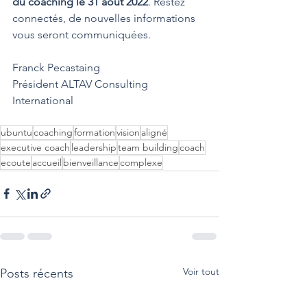
du coaching le 31 août 2022
. Restez 
connectés, de nouvelles informations 
vous seront communiquées.
Franck Pecastaing
Président ALTAV Consulting 
International
ubuntu
coaching
formation
vision
aligné
executive coach
leadership
team building
coach
ecoute
accueil
bienveillance
complexe
Voir tout
Posts récents