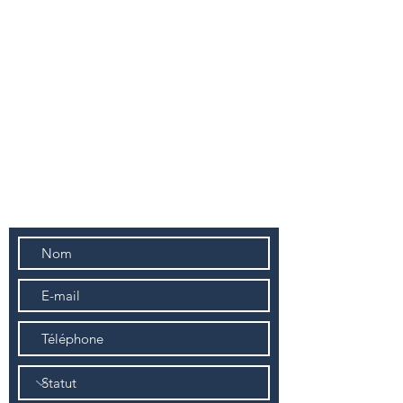
ALTAV CONSULTING
Europe | France | 1 rue de Stockholm,
75008 Paris
Afrique | Burundi | Boulevard de la
Liberté 42, Bujumbura, Burundi