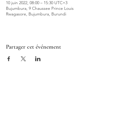
10 juin 2022, 08:00 – 15:30 UTC+3
Bujumbura, 9 Chaussee Prince Louis
Rwagasore, Bujumbura, Burundi
Partager cet événement
ALTAV CONSULTING
Europe | France | 1 rue de Stockholm,
75008 Paris
Afrique | Burundi | Boulevard de la
Liberté 42, Bujumbura, Burundi