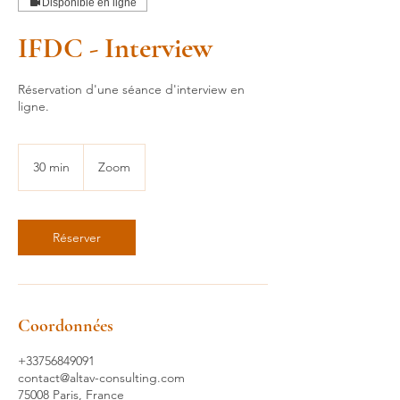
Disponible en ligne
IFDC - Interview
Réservation d'une séance d'interview en
ligne.
30 min
3
Zoom
0
m
i
n
Réserver
Coordonnées
+33756849091
contact@altav-consulting.com
75008 Paris, France