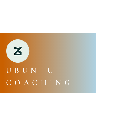
UBUNTU
COACHING
ALTAV CONSULTING
Europe | France | 1 rue de Stockholm,
75008 Paris
Afrique | Burundi | Boulevard de la
Liberté 42, Bujumbura, Burundi