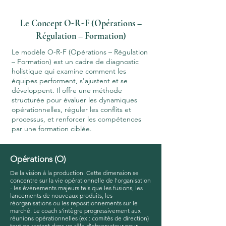
Le Concept O-R-F (Opérations –
Régulation – Formation)
Le modèle O-R-F (Opérations – Régulation
– Formation) est un cadre de diagnostic
holistique qui examine comment les
équipes performent, s'ajustent et se
développent. Il offre une méthode
structurée pour évaluer les dynamiques
opérationnelles, réguler les conflits et
processus, et renforcer les compétences
par une formation ciblée.
Opérations (O)
De la vision à la production. Cette dimension se
concentre sur la vie opérationnelle de l'organisation
- les événements majeurs tels que les fusions, les
lancements de nouveaux produits, les
réorganisations ou les repositionnements sur le
marché. Le coach s'intègre progressivement aux
réunions opérationnelles (ex : comités de direction)
tout en restant dans un rôle d'observateur pour