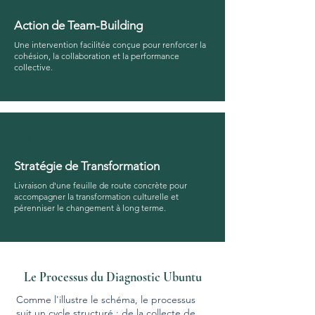
Action de Team-Building
Une intervention facilitée conçue pour renforcer la
cohésion, la collaboration et la performance
collective.
3
Stratégie de Transformation
Livraison d'une feuille de route concrète pour
accompagner la transformation culturelle et
pérenniser le changement à long terme.
Le Processus du Diagnostic Ubuntu
Comme l'illustre le schéma, le processus
suit un cycle structuré : de la collecte de