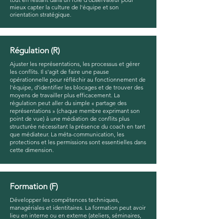
mieux capter la culture de l'équipe et son
orientation stratégique.
Régulation (R)
Ajuster les représentations, les processus et gérer
les conflits. Il s'agit de faire une pause
opérationnelle pour réfléchir au fonctionnement de
l'équipe, d'identifier les blocages et de trouver des
moyens de travailler plus efficacement. La
régulation peut aller du simple « partage des
représentations » (chaque membre exprimant son
point de vue) à une médiation de conflits plus
structurée nécessitant la présence du coach en tant
que médiateur. La méta-communication, les
protections et les permissions sont essentielles dans
cette dimension.
Formation (F)
Développer les compétences techniques,
managériales et identitaires. La formation peut avoir
lieu en interne ou en externe (ateliers, séminaires,