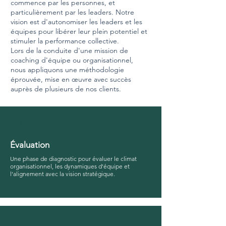
commence par les personnes, et
particulièrement par les leaders. Notre
vision est d'autonomiser les leaders et les
équipes pour libérer leur plein potentiel et
stimuler la performance collective.
Lors de la conduite d'une mission de
coaching d'équipe ou organisationnel,
nous appliquons une méthodologie
éprouvée, mise en œuvre avec succès
auprès de plusieurs de nos clients.
1
Évaluation
Une phase de diagnostic pour évaluer le climat
organisationnel, les dynamiques d'équipe et
l'alignement avec la vision stratégique.
2