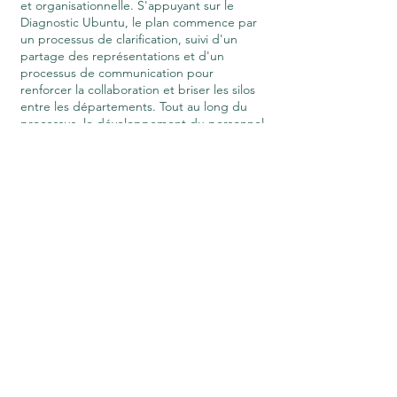
et organisationnelle. S'appuyant sur le
Diagnostic Ubuntu, le plan commence par
un processus de clarification, suivi d'un
partage des représentations et d'un
processus de communication pour
renforcer la collaboration et briser les silos
entre les départements. Tout au long du
processus, le développement du personnel
est favorisé par des ateliers de co-
développement, des pratiques de
reconnaissance et de la méta-
communication, tandis que des
interventions de team-building ancrent la
cohésion et la confiance. L'objectif ultime
est de cultiver une culture de la gratitude,
de renforcer l'intelligence collective et
d'assurer une transformation durable
alignée sur la vision de l'organisation.